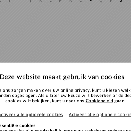
G
H
I
J
K
L
M
N
O
P
Q
R
S
Deze website maakt gebruik van cookies
 ons zorgen maken over uw online privacy, kunt u kiezen welk
rden opgeslagen. Als u later uw keuze wilt bewerken of de det
cookies wilt bekijken, kunt u naar ons
Cookiebeleid
gaan.
ctiveer alle optionele cookies
Activeer alle optionele cooki
ssentiële cookies