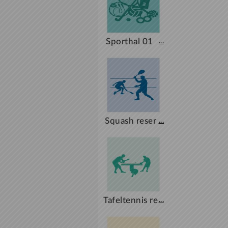
Sporthal 01 
...
+ 02 + TH + S
M + SV
Squash reser
...
veren
Tafeltennis re
...
serveren