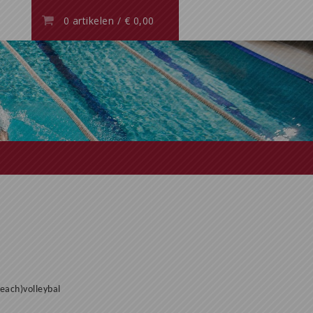
0 artikelen
/
€ 0,00
beach)volleybal