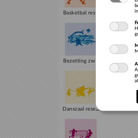
D
b
i
Basketbal res
...
erveren
F
H
g
M
M
Bezetting zw
...
A
embad Ieper
A
g
a
Danszaal rese
...
rveren