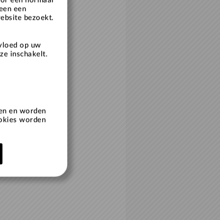
oor een normaal
leen een
website bezoekt.
nvloed op uw
ze inschakelt.
ren en worden
ookies worden