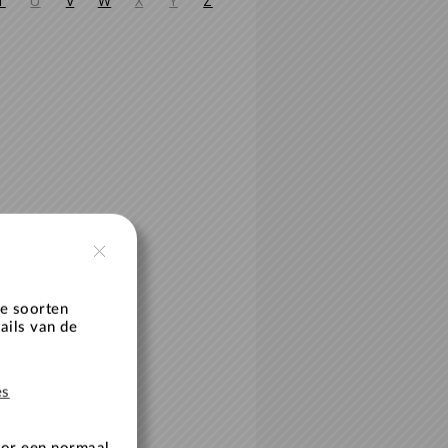
T
U
V
W
X
Y
Z
e soorten
ails van de
es