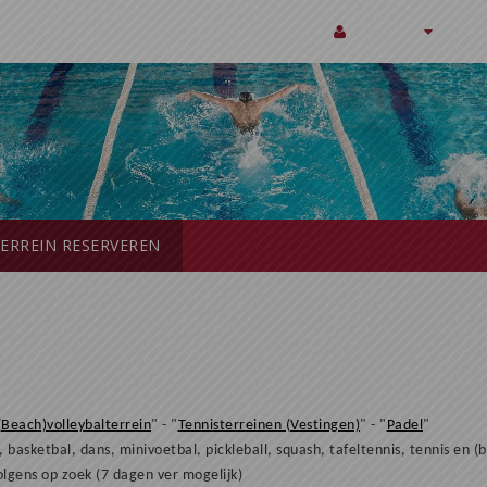
Account
ERREIN RESERVEREN
(Beach)volleybalterrein
" - "
Tennisterreinen (Vestingen)
" - "
Padel
"
 basketbal, dans, minivoetbal, pickleball, squash, tafeltennis, tennis en (
olgens op zoek
(7 dagen ver mogelijk)