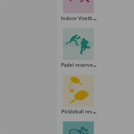
Indoor Voetb
...
al reserveren
Padel reserve
...
ren
Pickleball res
...
erveren