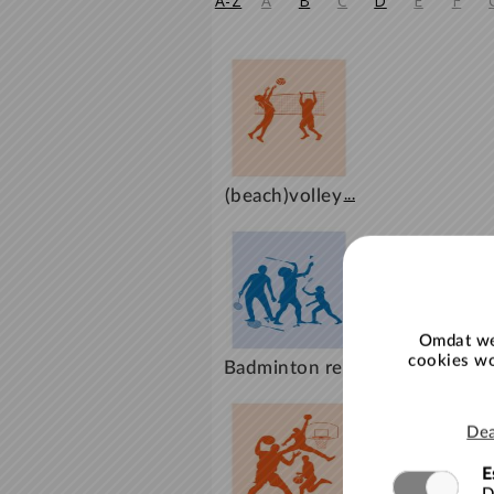
A-Z
A
B
C
D
E
F
(beach)volley
...
bal reservere
n
Omdat we
cookies wo
Badminton re
...
serveren
Dea
E