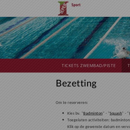
Naar hoofdinhoud
TICKETS ZWEMBAD/PISTE
T
Bezetting
Om te reserveren:
Kies bv.
"
Badminton
" - "
Squash
" - "
Toegelaten activiteiten: badminton,
Klik op de gewenste datum en verv